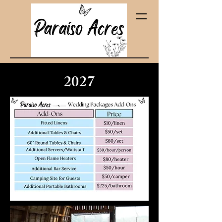
(pa‑ra‑EE‑soh)
2027